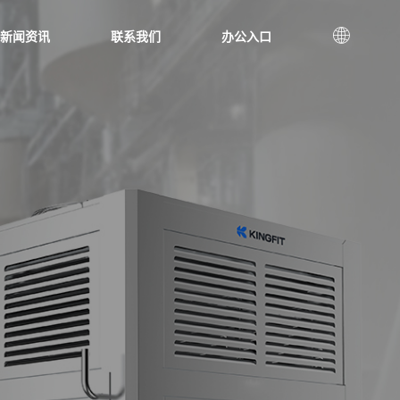
新闻资讯
联系我们
办公入口
致力于高效节能的综合环境解决方案
环境系统的引领者
风内部办公平台
掌握青风最新动态资讯
和青风一起，共建绿色未来
标