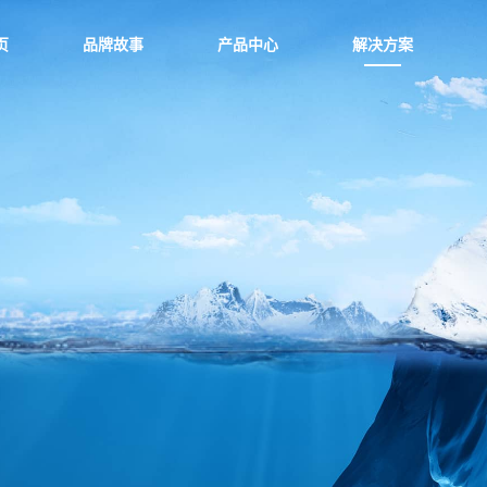
页
品牌故事
产品中心
解决方案
成为人工智能
青
高效节能，助力国家“双碳”目