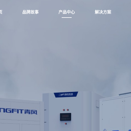
页
品牌故事
产品中心
解决方案
成为人工智能
青
高效节能，助力国家“双碳”目