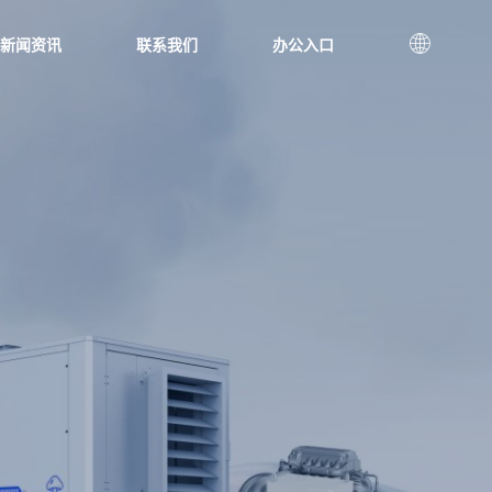
新闻资讯
联系我们
办公入口
致力于高效节能的综合环境解决方案
环境系统的引领者
风内部办公平台
掌握青风最新动态资讯
和青风一起，共建绿色未来
标