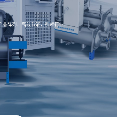
产品阵列。高效节能，引领行业。