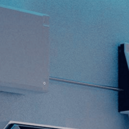
留言板
提
交
表
单