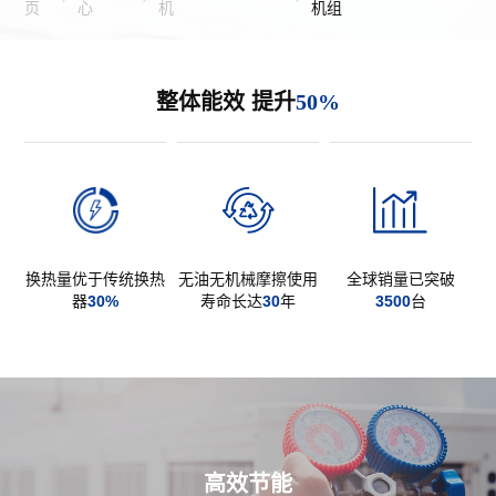
页
心
机
机组
整体能效 提升
50
%
换热量优于传统换热
无油无机械摩擦使用
全球销量已突破
器
30
%
寿命长达
30
年
3500
台
高效节能