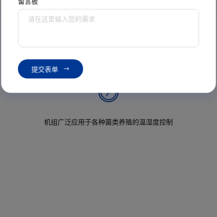
留言板
首页
产品中心
食用菌环境专用机
双孢菇专用多功能空调机
机组直接连接菌房风管对菌房进行温湿度调节
提
交
表
单
机组广泛应用于各种菌类养殖的温湿度控制
10~100%变频风机