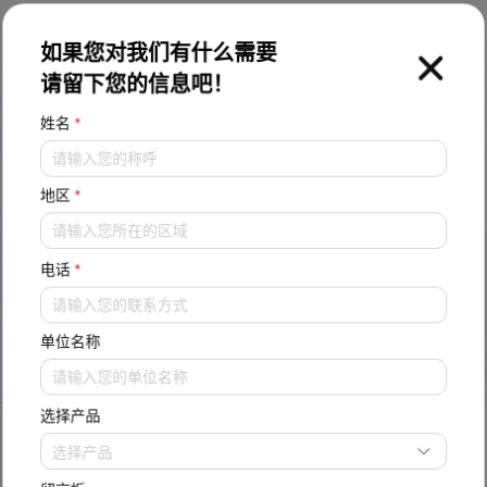
EN
如果您对我们有什么需要
请留下您的信息吧！
高效节能・安全可靠
姓名
*
双孢菇专用多功能空调机
地区
*
集温度、湿度、光照、CO2浓度控制为一体
电话
*
单位名称
选择产品
选择产品