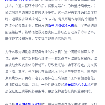
技术。它通过循环冷却介质，将激光器产生的热量持续带走，并
通过散热系统将热量排放到环境中。这一过程需要精确的温度控
制，通常要求温差控制在±1℃以内。青风环境作为国内冷暖设备
制造业的领先企业，其研发的
激光切割机冷水机
采用了先进的智
能温控技术，能够根据激光器实际工作状态自动调节冷却功率，
既保证了冷却效果，又实现了能源的高效利用。
为什么激光切割必须配备专业的冷水机？这个问题值得深入探
讨。首先，激光器的核心部件——激光晶体对温度极其敏感。温
度波动会改变晶体的折射率，导致激光输出功率不稳定，光束质
量下降。其次，光学镜片在高温环境下容易产生热变形，影响光
束聚焦效果。再者，电子元器件在过高温度下工作会加速老化，
增加设备故障率。因此，一台性能优良的
激光切割机冷水机
不仅
是保证加工质量的必要条件，更是保护设备投资的重要保障。
在选择
激光切割机冷水机
时，用户需要考虑多个关键因素。冷却