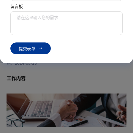
留言板
诚招英才
6K-8K
研发专员
提
交
表
单
招聘部门：销售部 工作地点：浙江·宁波 招聘人数：5人 发布日
期：2024-05-13
工作内容