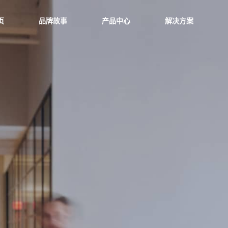
页
品牌故事
产品中心
解决方案
成为人工智能
青
高效节能，助力国家“双碳”目