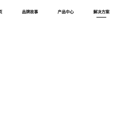
页
品牌故事
产品中心
解决方案
成为人工智能
青
高效节能，助力国家“双碳”目